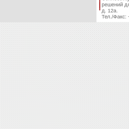
решений дл
д. 12а.
Тел./Факс: 