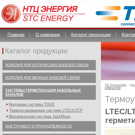
Главная
О компании
Каталог продукции
Конта
Каталог продукции
ИЗДЕЛИЯ ДЛЯ ОПТИЧЕСКИХ КАБЕЛЕЙ СВЯЗИ
ИЗДЕЛИЯ ДЛЯ МЕДНЫХ КАБЕЛЕЙ СВЯЗИ
TE Connectivity
/
Ка
LTEC/LTCP
СИСТЕМЫ ГЕРМЕТИЗАЦИИ КАБЕЛЬНЫХ
КАНАЛОВ
Термоу
Надувная система TDUX
LTEC/L
Термоусаживаемая система LTEC/LTCP
Механическая система JackMoon
гермети
ИНСТРУМЕНТ И ПРИНАДЛЕЖНОСТИ