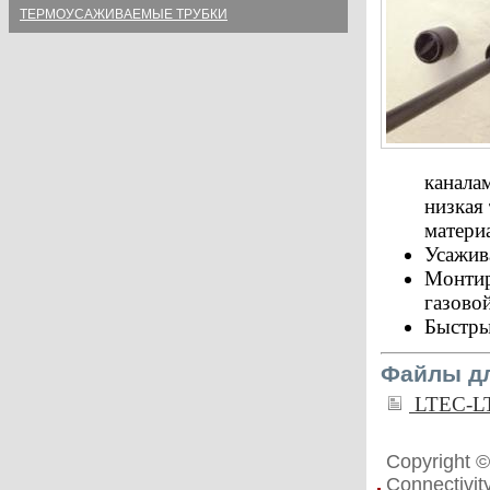
ТЕРМОУСАЖИВАЕМЫЕ ТРУБКИ
канала
низкая
матери
Усажив
Монтир
газово
Быстры
Файлы дл
LTEC-L
Copyright 
Connectivi