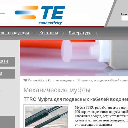
Поис
алог продукции
Контакты
Литература
ВЯЗИ
И
TE Connectivity
/
Каталог продукции
/
Изделия для медных кабелей связи
Механические муфты
0
TTRC Муфта для подвесных кабелей водон
Муфта TTRC разработана для защит
600 пар от воздействия окружающей
кабельных вводов, осуществляется 
двумя пластмассовыми фланцами. С
стягивающего механизма