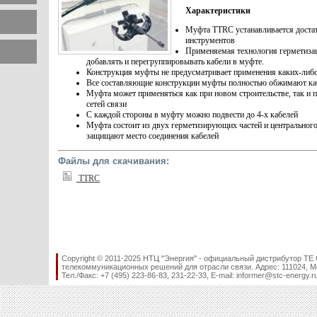
Характеристики
Муфта TTRC устанавливается достат
инструментов
Применяемая технология герметизац
добавлять и перегруппировывать кабели в муфте.
Конструкция муфты не предусматривает применения каких-либо
Все составляющие конструкции муфты полностью обжимают ка
Муфта может применяться как при новом строительстве, так и
сетей связи
С каждой стороны в муфту можно подвести до 4-х кабелей
Муфта состоит из двух герметизирующих частей и центрального
защищают место соединения кабелей
Файлы для скачивания:
TTRC
Copyright © 2011-2025 НТЦ "Энергия" - официальный дистрибутор ТЕ 
телекоммуникационных решений для отрасли связи. Адрес: 111024, Мос
Тел./Факс: +7 (495) 223-86-83, 231-22-33, E-mail: informer@stc-energy.r