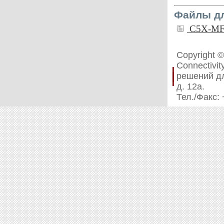
Файлы дл
C5X-M
Copyright 
Connectivi
решений дл
д. 12а.
Тел./Факс: 